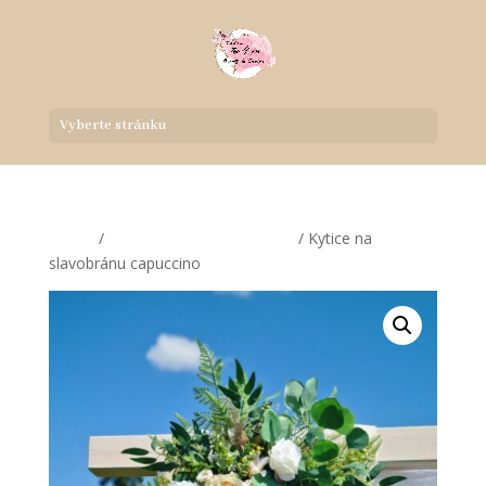
Vyberte stránku
Domů
/
Svatební květiny a doplňky
/ Kytice na
slavobránu capuccino