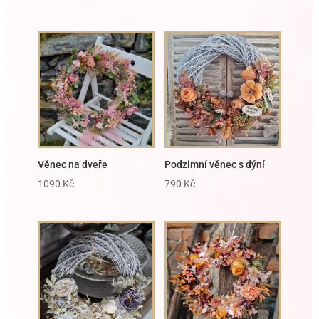
Věnec na dveře
Podzimní věnec s dýní
1090
Kč
790
Kč