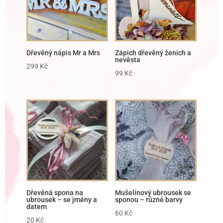
Dřevěný nápis Mr a Mrs
Zápich dřevěný ženich a
nevěsta
299
Kč
99
Kč
Dřevěná spona na
Mušelínový ubrousek se
ubrousek – se jmény a
sponou – různé barvy
datem
60
Kč
20
Kč