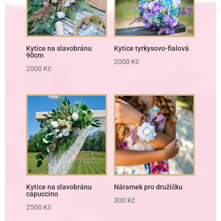
Kytice na slavobránu
Kytice tyrkysovo-fialová
90cm
2000
Kč
2000
Kč
Kytice na slavobránu
Náramek pro družičku
capuccino
300
Kč
2500
Kč