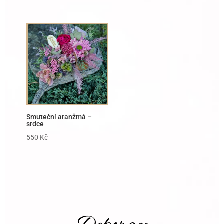
Smuteční aranžmá –
srdce
550
Kč