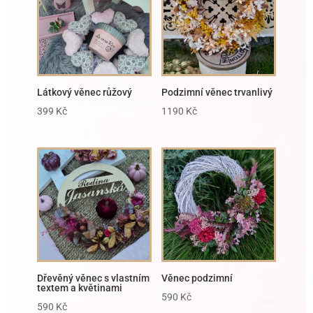
Látkový věnec růžový
Podzimní věnec trvanlivý
399
Kč
1190
Kč
Dřevěný věnec s vlastním
Věnec podzimní
textem a květinami
590
Kč
590
Kč