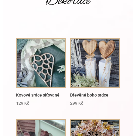
Dekorace
Kovové srdce síťované
Dřevěné boho srdce
129
Kč
299
Kč