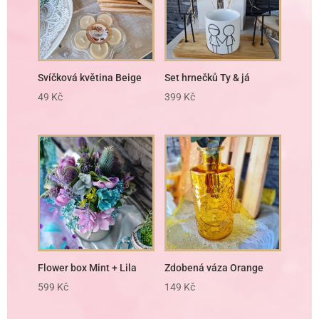
Svíčková květina Beige
Set hrnečků Ty & já
49
Kč
399
Kč
Flower box Mint + Lila
Zdobená váza Orange
599
Kč
149
Kč