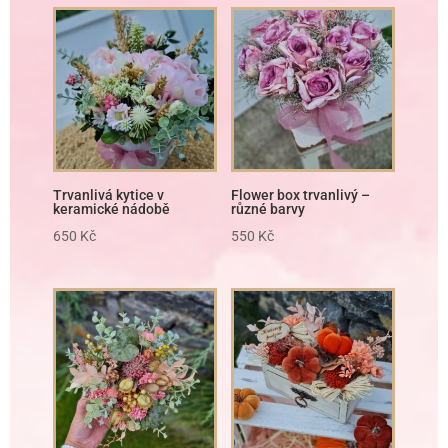
Trvanlivá kytice v
Flower box trvanlivý –
keramické nádobě
různé barvy
650
Kč
550
Kč