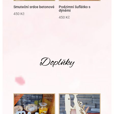
Smuteční srdce betonové
Podzimní šuflátko s
dýněmi
450
Kč
450
Kč
Doplňky