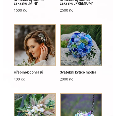
zakázku „MINI“
zakázku „PREMIUM“
1500
Kč
2500
Kč
Hřebínek do vlasů
Svatební kytice modrá
400
Kč
2000
Kč