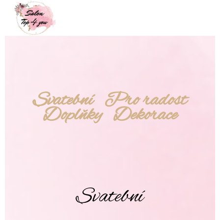
Svatební
Pro radost
Doplňky
Dekorace
Svatební